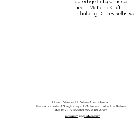
- sofortige Entspannung
- neuer Mut und Kraft
- Erhöhung Deines Selbstwer
Hinweis: Schau auch in Deinen Spamordner nach!
Du erhältst in Zukunft Neuigkeiten per E-Mail aus den Salzwelten. Du kannst
den Empfang
jederzeit wieder abbestellen!
Impressum
und
Datenschutz