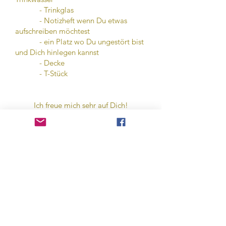
- Trinkglas
- Notizheft wenn Du etwas
aufschreiben möchtest
- ein Platz wo Du ungestört bist
und Dich hinlegen kannst
- Decke
- T-Stück
Ich freue mich sehr auf Dich!
Salzige Liebe, Salica
Es gilt das gesetzliche Widerspruchsrecht
von 14 Tagen, das heißt Du kannst innerhalb
von 14 Tagen Deinen Kauf rückgängig
machen!