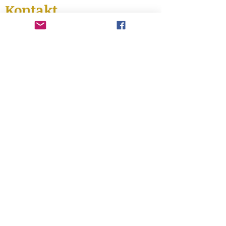
Kontakt
Salica Geiger
info@salica-saltvision.com
Salica Geiger
© Alle Rechte
vorbehalten
erstellt von
Alinea Smaragda
Fotos von
Merianos Prokopis
Video von
Christina Vazou
Impressum
Datenschutzerklärung