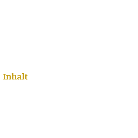
Inhalt
Salica
Mehr
1:1 Mentoring
Salz Readings und mehr
Feng Shui
Salica Heiler Schule
Kontakt